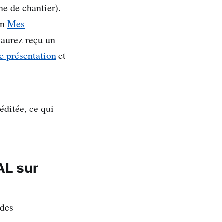
ne de chantier).
on
Mes
 aurez reçu un
e présentation
et
éditée, ce qui
AL sur
 des