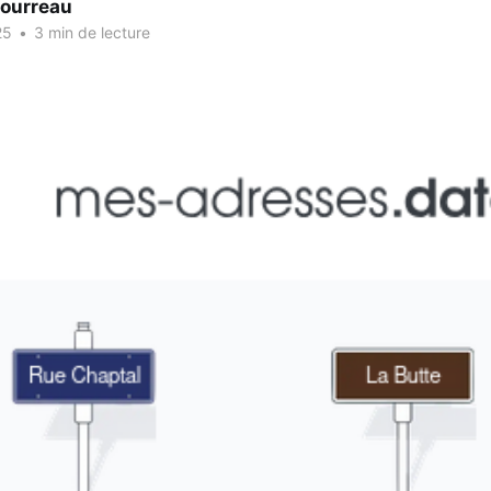
Bourreau
25
•
3 min de lecture