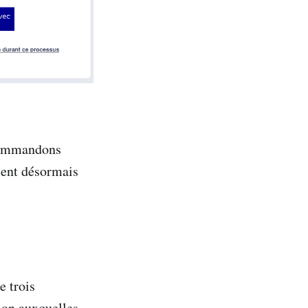
ecommandons
sent désormais
e trois
ion auxquelles