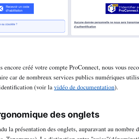
pas encore créé votre compte ProConnect, nous vous r
aire car de nombreux services publics numériques utili
dentification (voir la
vidéo de documentation
).
rgonomique des onglets
du la présentation des onglets, auparavant au nombre d
, Toponymes). La distinction entre "voies"(dénominat