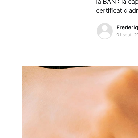
la BAN : la ca
certificat d'a
Frederi
01 sept. 2