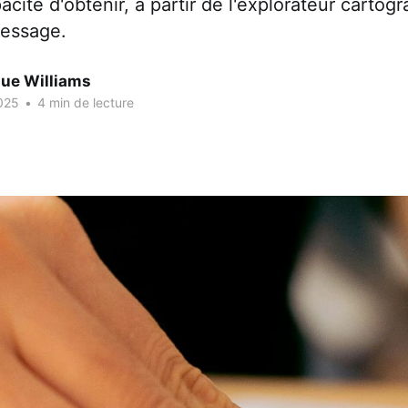
pacité d'obtenir, à partir de l'explorateur cartog
dressage.
que Williams
025
•
4 min de lecture