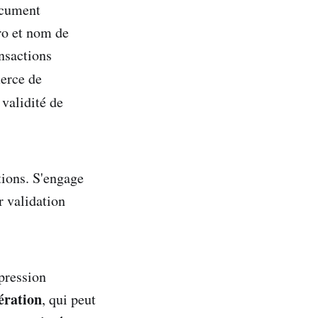
cument
éro et nom de
ansactions
merce de
 validité de
tions. S'engage
r validation
mpression
pération
, qui peut